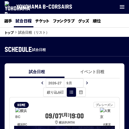
YOKOHAMA B-CORSAIRS
選手
試合日程
チケット
ファンクラブ
グッズ
順位
試合日程（リスト）
トップ
keyboard_arrow_right
SCHEDULE
試合日程
試合日程
イベント日程
keyboard_arrow_left
keyboard_arrow_right
絞り込み
tune
format_list_bulleted
calendar_month
プレシーズン
HOME
09/07
19:00
(月)
location_on
横浜BUNTAI
横浜BC
A東京