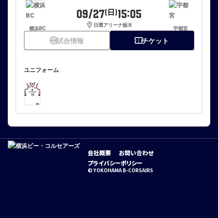
09/27
15:05
(日)
location_on
日環アリーナ栃木
横浜BC
宇都宮
sports_basketball
試合情報
confirmation_number
チケット
ユニフォーム
会社概要
お問い合わせ
プライバシーポリシー
© YOKOHAMA B-CORSAIRS