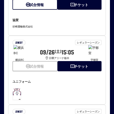
sports_basketball
試合情報
confirmation_number
チケット
協賛
杉崎運輸株式会社
レギュラーシーズン
AWAY
09/26
15:05
(土)
location_on
日環アリーナ栃木
横浜BC
宇都宮
sports_basketball
試合情報
confirmation_number
チケット
ユニフォーム
レギュラーシーズン
AWAY