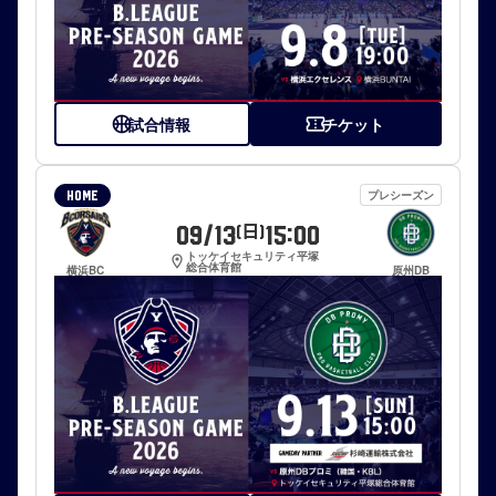
sports_basketball
試合情報
confirmation_number
チケット
プレシーズン
HOME
09/13
15:00
(日)
トッケイセキュリティ平塚
location_on
総合体育館
横浜BC
原州DB