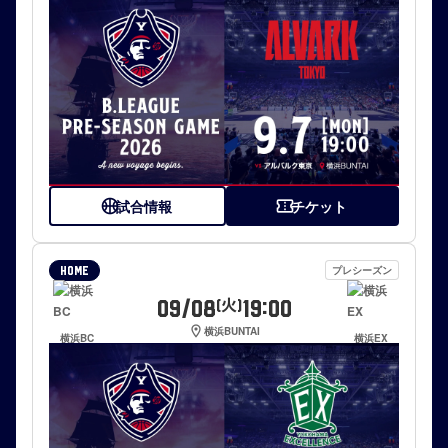
sports_basketball
試合情報
confirmation_number
チケット
プレシーズン
HOME
09/08
19:00
(火)
location_on
横浜BUNTAI
横浜BC
横浜EX