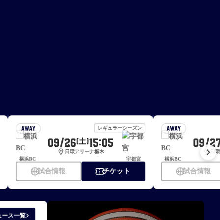
レギュラーシーズン
AWAY
AWAY
09/26
15:05
09/2
(土)
keyboard_arrow_right
location_on
location_on
日環アリーナ栃木
日環
横浜BC
宇都宮
横浜BC
sports_basketball
confirmation_number
sports_basketball
試合情報
チケット
試合情報
keyboard_arrow_right
ュース一覧