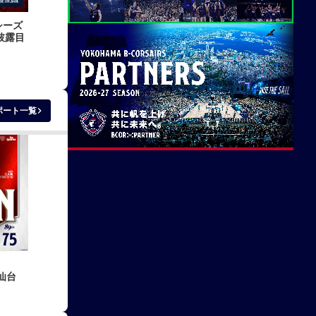
シーズ
披露目
keyboard_arrow_right
ポート一覧
 仙台