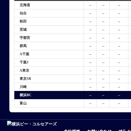
北海道
--
--
--
仙台
--
--
--
秋田
--
--
--
茨城
--
--
--
宇都宮
--
--
--
群馬
--
--
--
A千葉
--
--
--
千葉J
--
--
--
A東京
--
--
--
東京SR
--
--
--
川崎
--
--
--
横浜BC
--
--
--
富山
--
--
--