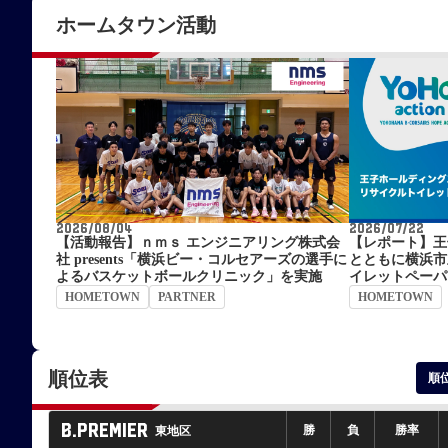
ホームタウン活動
2026/08/04
2026/07/22
【活動報告】ｎｍｓ エンジニアリング株式会
【レポート】王
社 presents「横浜ビー・コルセアーズの選手に
とともに横浜市
よるバスケットボールクリニック」を実施
イレットペーパ
HOMETOWN
PARTNER
HOMETOWN
順位表
順
B.PREMIER
勝
負
勝率
東地区