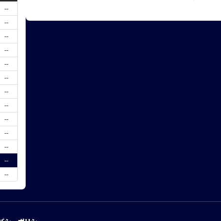
--
--
--
--
--
--
--
--
--
--
--
--
--