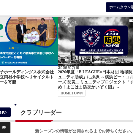
ホームタウン
2026/07/16
子ホールディングス株式会社
2026年度「B.LEAGUE×日本財団 地域
立岡村小学校へリサイクルト
ュニティ助成」に採択 ～横浜ビー・コ
ーを寄贈
ーズ 防災コミュニティプロジェクト「
め！よこはま防災かいぞく団」～
HOMETOWN
クラブリーダー
keyboard_arrow_right
位表
差
新シーズンの情報が公開されるまでお待ちください