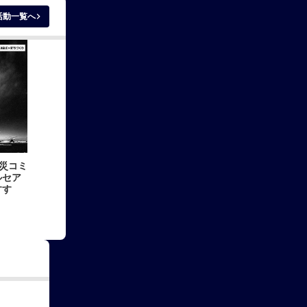
keyboard_arrow_right
活動一覧へ
防災コミ
ルセア
すす
。