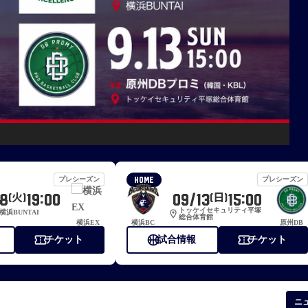
プレシーズン
プレシーズン
HOME
8
19:00
09/13
15:00
(火)
(日)
トッケイセキュリティ平塚
横浜BUNTAI
location_on
総合体育館
横浜EX
横浜BC
原州DB
confirmation_number
sports_basketball
confirmation_number
チケット
試合情報
チケット
ニ