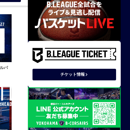
ルパ
keyboard_arrow_right
チケット情報