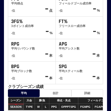
平均得点
フィールドゴール成功率
-
-
点
%
-位
-位
3FG%
FT%
3ポイント成功率
フリースロー成功率
-
-
%
%
-位
-位
RPG
APG
平均リバウンド数
平均アシスト数
-
-
本
本
-位
-位
BPG
SPG
平均ブロック数
平均スティール数
-
-
本
本
-位
-位
クラブシーズン成績
平均
合計
詳細
シーズン
大会
勝/負
得点・失点
フィールドゴール
SEASON
TYPE
W
L
PPG
OPPPTSPG
FGMPG
FGAPG