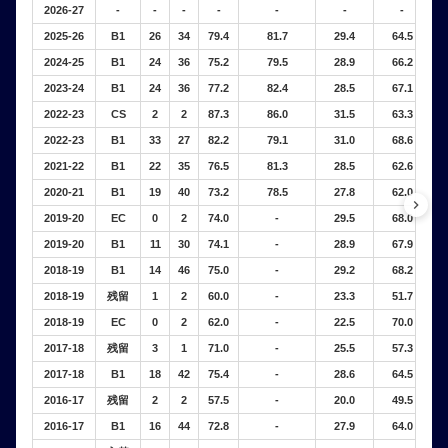
2026-27
-
-
-
-
-
-
-
2025-26
B1
26
34
79.4
81.7
29.4
64.5
4
2024-25
B1
24
36
75.2
79.5
28.9
66.2
4
2023-24
B1
24
36
77.2
82.4
28.5
67.1
4
2022-23
CS
2
2
87.3
86.0
31.5
63.3
4
2022-23
B1
33
27
82.2
79.1
31.0
68.6
4
2021-22
B1
22
35
76.5
81.3
28.5
62.6
4
2020-21
B1
19
40
73.2
78.5
27.8
62.0
4
keyboard_arrow_right
2019-20
EC
0
2
74.0
-
29.5
68.0
4
2019-20
B1
11
30
74.1
-
28.9
67.9
4
2018-19
B1
14
46
75.0
-
29.2
68.2
4
2018-19
残留
1
2
60.0
-
23.3
51.7
4
2018-19
EC
0
2
62.0
-
22.5
70.0
3
2017-18
残留
3
1
71.0
-
25.5
57.3
4
2017-18
B1
18
42
75.4
-
28.6
64.5
4
2016-17
残留
2
2
57.5
-
20.0
49.5
4
2016-17
B1
16
44
72.8
-
27.9
64.0
4