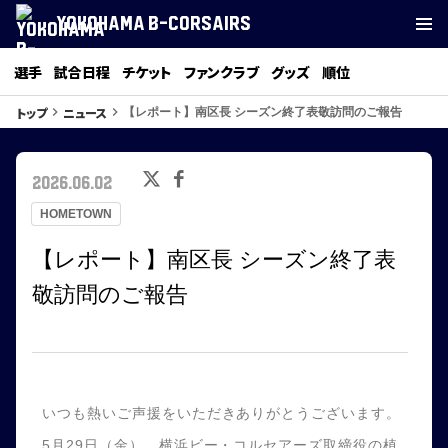
YOKOHAMA B-CORSAIRS
選手
試合日程
チケット
ファンクラブ
グッズ
順位
トップ
ニュース
keyboard_arrow_right
keyboard_arrow_right
【レポート】南区長 シーズン終了表敬訪問のご報告
2026.06.02
HOMETOWN
【レポート】南区長 シーズン終了表
敬訪問のご報告
いつも熱いご声援をいただきありがとうございます。
5月29日（金）、横浜ビー・コルセアーズ取締役の植