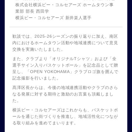
株式会社横浜ビー・コルセアーズ ホームタウン事
業部 部長 西田学
横浜ビー・コルセアーズ 新井楽人選手
歓談では、2025-26シーズンの振り返りに加え、南区
内におけるホームタウン活動や地域連携について意見
交換を実施いたしました。
また、クラブより「オリジナルTシャツ」および「全
選手サイン入りバスケットボール」を記念品として贈
呈し、「OPEN YOKOHAMA」クラブロゴ旗を囲んで
記念撮影を行いました。
髙澤区長からは、今後の地域連携活動やクラブのさら
なる発展に対する期待と激励のお言葉も頂戴しまし
た。
横浜ビー・コルセアーズはこれからも、バスケットボ
ールを通じた街づくりを推進し、地域活性化につなが
る取り組みを進めてまいります。