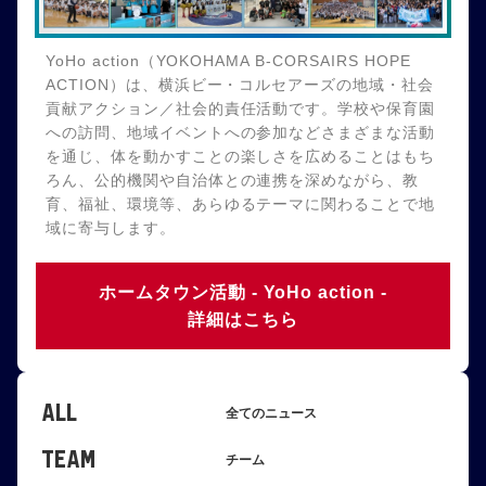
YoHo action（YOKOHAMA B-CORSAIRS HOPE
ACTION）は、横浜ビー・コルセアーズの地域・社会
貢献アクション／社会的責任活動です。学校や保育園
への訪問、地域イベントへの参加などさまざまな活動
を通じ、体を動かすことの楽しさを広めることはもち
ろん、公的機関や自治体との連携を深めながら、教
育、福祉、環境等、あらゆるテーマに関わることで地
域に寄与します。
ホームタウン活動 - YoHo action -
詳細はこちら
ALL
全てのニュース
TEAM
チーム