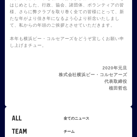
はじめとした、行政、協会、諸団体、ボランティアの皆
様、さらに弊クラブを取り巻く全ての皆様にとって、新
たな年がより佳き年になるよう心より祈念いたしまし
て、私からの年頭のご挨拶とさせていただきます。
本年も横浜ビー・コルセアーズをどうぞ宜しくお願い申
し上げまチュー。
2020年元旦
株式会社横浜ビー・コルセアーズ
代表取締役
植田哲也
ALL
全てのニュース
TEAM
チーム