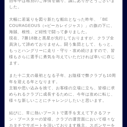
旧年中は格別のご厚情を賜り、誠にありがとうございま
した。
大幅に若返りを図り新たな船出となった昨年、「BE
COURAGEOUS（=ビーカレイジャス）」の旗の下に、
海賊、根性、ど紺性で闘って参りました。
現在、7勝18敗と黒星が先行しておりますが、クラブ全
員決して諦めておりません。闘う集団として、もっと、
もっとハングリーに走り・守り・攻め続けますので、皆
様もさらに選手に勇気を与えていただければ幸いに存じ
ます。
また十二支の最初となる子年、お陰様で弊クラブも10周
年を迎える年となります。
主観や思い込みを捨て、お客様の立場に立ち、皆様に求
められるクラブに成長するために、今年は攻めに転じ、
様々な新しいことにチャレンジしたいと思います。
結びに、常に熱いブーストで選手を支えて下さるファ
ン・ブースターの皆様、クラブの運営面において様々な
カタチでサポートを頂いております株主、スポンサーを