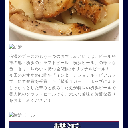
信濃のブースのもう一つのお愉しみといえば、ビール発
祥の地・横浜のクラフトビール「横浜ビール」の様々な
色・香り・味わいを持つ全6種のオリジナルビール！
今回のおすすめは昨年「インターナショナル・ビアカッ
プ」にて銀賞を受賞した『横浜ラガー』！ホップによる
しっかりとした苦みと飲みごたえが特長の横浜ビールで1
番人気のクラフトビールです。大人な苦味と芳醇な香り
をお楽しみください！