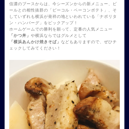
信濃のブースからは、今シーズンからの新メニュー、ビ
ールとの相性抜群の「ビーコル・ベーコンポテト」、そ
していずれも横浜が発祥の地といわれている「ナポリタ
ン・ハンバーグ」をピックアップ！
ホームゲームでの勝利を願って、定番の人気メニュー
「かつ丼」
や横浜ならではグルメとして
「横浜あんかけ焼きそば」
などもありますので、ぜひチ
ェックしてみてください！