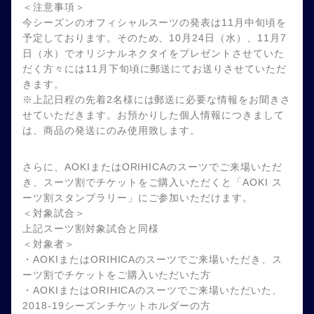
＜注意事項＞
今シーズンのオフィシャルスーツの発表は11月中旬頃を
予定しております。そのため、10月24日（水）、11月7
日（水）でオリジナルネクタイをプレゼントさせていた
だく方々には11月下旬頃に郵送にてお送りさせていただ
きます。
※上記日程の先着2名様には郵送に必要な情報をお聞きさ
せていただきます。お預かりした個人情報につきまして
は、商品の発送にのみ使用致します。
さらに、AOKIまたはORIHICAのスーツでご来場いただ
き、スーツ割でチケットをご購入いただくと「AOKI ス
ーツ割スタンプラリー」にご参加いただけます。
＜対象試合＞
上記スーツ割対象試合と同様
＜対象者＞
・AOKIまたはORIHICAのスーツでご来場いただき、ス
ーツ割でチケットをご購入いただいた方
・AOKIまたはORIHICAのスーツでご来場いただいた、
2018-19シーズンチケットホルダーの方