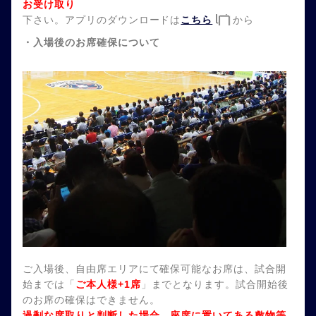
お受け取り
下さい。アプリのダウンロードは
こちら
から
・入場後のお席確保について
ご入場後、自由席エリアにて確保可能なお席は、試合開
始までは「
ご本人様+1席
」までとなります。試合開始後
のお席の確保はできません。
過剰な席取りと判断した場合、座席に置いてある敷物等