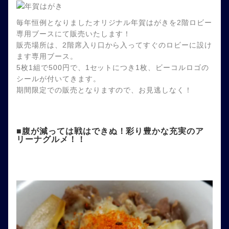
毎年恒例となりましたオリジナル年賀はがきを2階ロビー
専用ブースにて販売いたします！
販売場所は、2階席入り口から入ってすぐのロビーに設け
ます専用ブース。
5枚1組で500円で、1セットにつき1枚、ビーコルロゴの
シールが付いてきます。
期間限定での販売となりますので、お見逃しなく！
■腹が減っては戦はできぬ！彩り豊かな充実のア
リーナグルメ！！