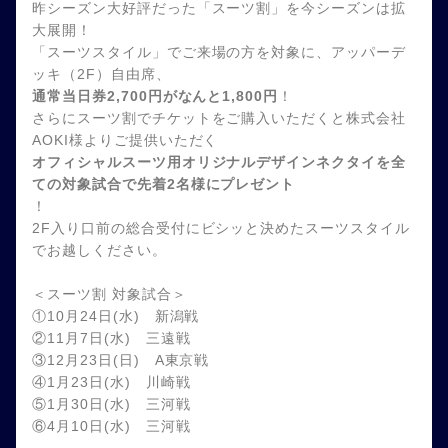
昨シーズン大好評だった「スーツ割」を今シーズンは拡
大展開！
「スーツスタイル」でご来場の方を対象に、アッパーデ
ッキ（2F）自由席、
通常当日券2,700円がなんと1,800円
！
さらにスーツ割でチケットをご購入いただくと株式会社
AOKI様よりご提供いただく
オフィシャルスーツ用オリジナルデザインネクタイを全
ての対象試合で先着2名様にプレゼント
！
2F入り口前の総合受付にビシッと決めたスーツスタイル
でお越しください。
＜スーツ割 対象試合＞
①10月24日(水) 新潟戦
②11月7日(水) 三遠戦
③12月23日(日) A東京戦
④1月23日(水) 川崎戦
⑤1月30日(水) 三河戦
⑥4月10日(水) 三河戦