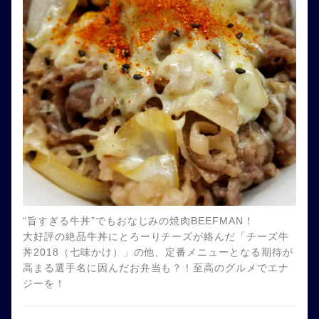
“旨すぎる牛丼”でもおなじみの焼肉BEEFMAN！
大好評の絶品牛丼にとろーりチーズが絡んだ「チーズ牛
丼2018（七味かけ）」の他、定番メニューとなる期待が
高まる選手名に因んだお弁当も？！至高のグルメでエナ
ジーを！