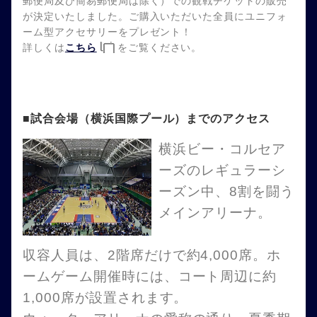
郵便局及び簡易郵便局は除く）での観戦チケットの販売
が決定いたしました。ご購入いただいた全員にユニフォ
ーム型アクセサリーをプレゼント！
詳しくは
こちら
をご覧ください。
■試合会場（横浜国際プール）までのアクセス
横浜ビー・コルセア
ーズのレギュラーシ
ーズン中、8割を闘う
メインアリーナ。
収容人員は、2階席だけで約4,000席。ホ
ームゲーム開催時には、コート周辺に約
1,000席が設置されます。