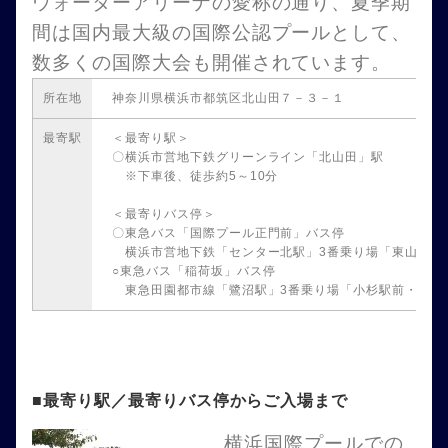
ウォーターアリーナの愛称の通り、夏季期
間は国内最大級の国際公認プールとして、
数多くの国際大会も開催されています。
所在地
神奈川県横浜市都筑区北山田７－３－１
最寄駅
＜最寄り駅＞
〇横浜市営地下鉄グリーンライン「北山田」駅
※下車後、徒歩約5～10分
＜最寄りバス停＞
〇東急バス「国際プール正門前」バス停
横浜市営地下鉄「センター北駅」3番乗り場「東山田営業
○東急バス「稲荷坂」バス停
東急田園都市線「鷺沼駅」3番乗り場「小杉駅前・新城駅
■最寄り駅／最寄りバス停からご入場まで
横浜国際プールでの