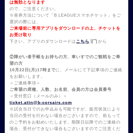
は無効となります
ので、ご注意ください。
※発券方法について「B.LEAGUEスマホチケット」をご
選択の際には、
ご来場前に専用アプリをダウンロードの上、チケットを
お受け取り
下さい。アプリのダウンロードは
こちら
から
②障がい者手帳をお持ちの方、車いすでのご観戦をご希
望の方
10月22日(月)17時まで
に、メールにて下記事項のご連絡
をお願いします。
＜ご連絡事項＞
ご希望の席種、人数、お名前、会員の方は会員番号
＜受付窓口（メールのみ）＞
ticket.attn@b-corsairs.com
※試合当日でのお申込みも可能ですが、販売状況により
当日の受付を行わない場合がございますので、前もって
のご予約をお勧めいたします。期限日以降でのご連絡の
場合、受付ができない場合もございますのでご注意くだ