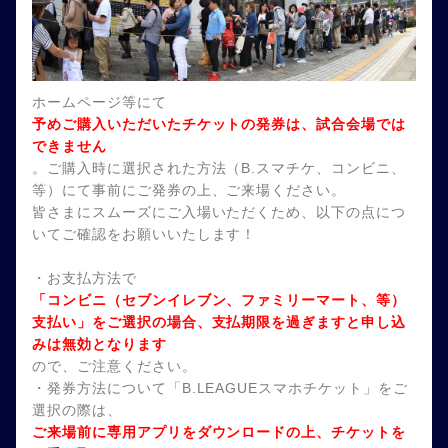
ホームページ等にて
予めご購入いただいたチケットの発券は、試合会場では
できません
。ご購入時に選択された方法（B.スマチケ、コンビニ、
等）にて事前にご発券の上、ご来場ください。
皆さまにスムーズにご入場いただくため、以下の点につ
いてご確認をお願いいたします！
・お支払方法で
「コンビニ（セブンイレブン、ファミリーマート、等）
支払い」をご選択の場合、支払期限を過ぎますと申し込
みは無効となります
ので、ご注意ください。
・発券方法について「B.LEAGUEスマホチケット」をご
選択の際は、
ご来場前に専用アプリをダウンロードの上、チケットを